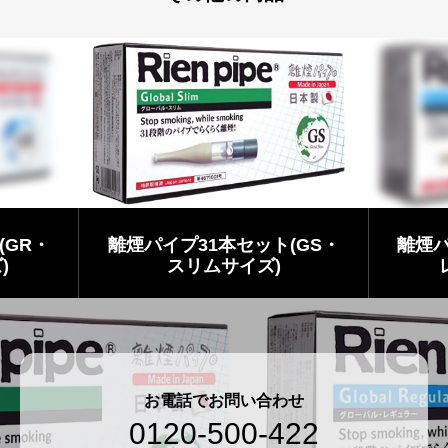
(GR・
離煙パイプ31本セット(GS・
離煙パ
)
スリムサイズ)
お電話でお問い合わせ
0120-500-422