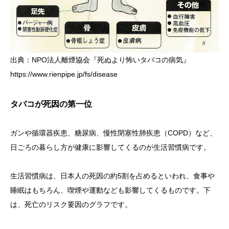
出典：NPO法人離煙協会『死ぬより怖いタバコの病気』
https://www.rienpipe.jp/fs/disease
タバコが死因の第一位
ガンや循環器疾患、糖尿病、慢性閉塞性肺疾患（COPD）など、
日ごろの暮らし方が健康に影響してくるのが生活習慣病です。
生活習慣病は、日本人の死因の約5割を占めるといわれ、食事や
睡眠はもちろん、喫煙や運動なども影響してくるものです。下
は、死亡のリスク要因のグラフです。