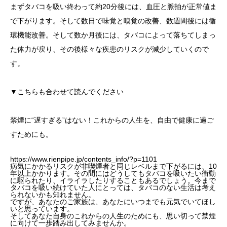
まずタバコを吸い終わって約20分後には、血圧と脈拍が正常値ま
で下がります。そして数日で味覚と嗅覚の改善、数週間後には循
環機能改善。そして数か月後には、タバコによって落ちてしまっ
た体力が戻り、その後様々な疾患のリスクが減少していくので
す。
▼こちらも合わせて読んでください
禁煙に“遅すぎる”はない！これからの人生を、自由で健康に過ご
すためにも。
https://www.rienpipe.jp/contents_info/?p=1101
病気にかかるリスクが非喫煙者と同じレベルまで下がるには、10
年以上かかります。その間にはどうしてもタバコを吸いたい衝動
に駆られたり、イライラしたりすることもあるでしょう。今まで
タバコを吸い続けていた人にとっては、タバコのない生活は考え
られないかも知れません。
ですが、あなたのご家族は、あなたにいつまでも元気でいてほし
いと思っています。
そしてあなた自身のこれからの人生のためにも、思い切って禁煙
に向けて一歩踏み出してみませんか。