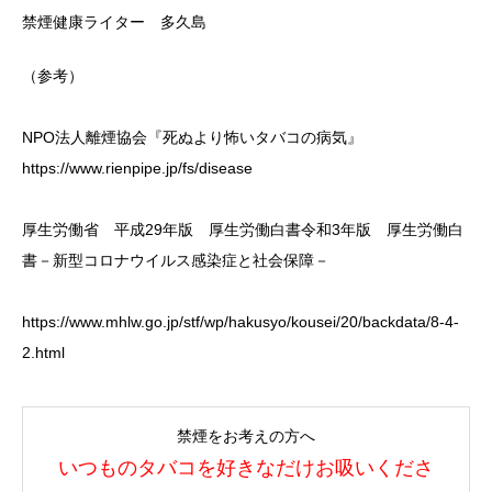
禁煙健康ライター 多久島
（参考）
NPO法人離煙協会『死ぬより怖いタバコの病気』
https://www.rienpipe.jp/fs/disease
厚生労働省 平成29年版 厚生労働白書令和3年版 厚生労働白
書－新型コロナウイルス感染症と社会保障－
https://www.mhlw.go.jp/stf/wp/hakusyo/kousei/20/backdata/8-4-
2.html
禁煙をお考えの方へ
いつものタバコを好きなだけお吸いくださ